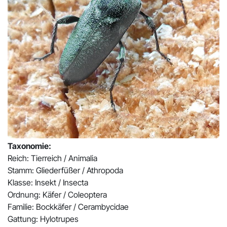
Pr
N
Taxonomie:
Reich: Tierreich / Animalia
Stamm: Gliederfüßer / Athropoda
Klasse: Insekt / Insecta
Ordnung: Käfer / Coleoptera
Familie: Bockkäfer / Cerambycidae
Gattung: Hylotrupes