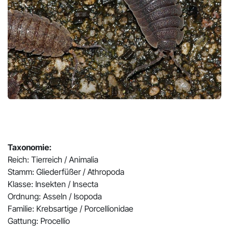
Pr
N
Taxonomie:
Reich: Tierreich / Animalia
Stamm: Gliederfüßer / Athropoda
Klasse: Insekten / Insecta
Ordnung: Asseln / Isopoda
Familie: Krebsartige / Porcellionidae
Gattung: Procellio